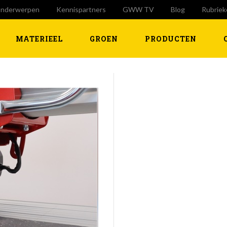
nderwerpen
Kennispartners
GWW TV
Blog
Rubriek
MATERIEEL
GROEN
PRODUCTEN