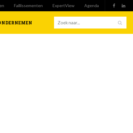
en
Faillissementen
ExpertView
Agenda
ONDERNEMEN