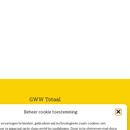
GWW Totaal
Homepagina
Beheer cookie toestemming
Nieuwsbrief
ervaringen te bieden, gebruiken wij technologieën zoals cookies om
Adverteren
ver je apparaat op te slaan en/of te raadplegen. Door in te stemmen met deze